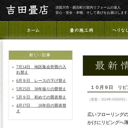
須賀川市・鏡石町の室内リフォームの達人
安心・安全・本物、そして喜びをお届けします
7月14日 地区集会所畳の入
れ替え
6月９日 レースの下げ替え
１０月９日 リビ
5月25日 30年振りの畳替え
5月９日 初めての畳表替え
（更新：2024年10月09日
4月17日 26年目の畳表替
え
広いフローリング
かけにリビングへ薄