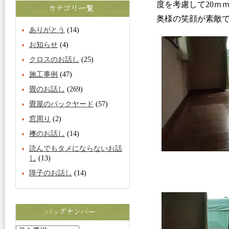
度を考慮して20ｍ
奥様の笑顔が素敵
ありがとう
(14)
お知らせ
(4)
クロスのお話し
(25)
施工事例
(47)
畳のお話し
(269)
畳屋のバックヤード
(57)
窓周り
(2)
襖のお話し
(14)
読んでもタメにならないお話
し
(13)
障子のお話し
(14)