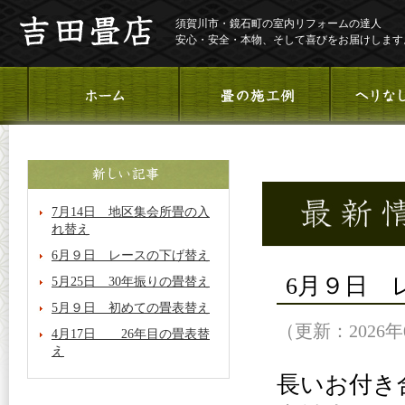
須賀川市・鏡石町の室内リフォームの達人
安心・安全・本物、そして喜びをお届けします
7月14日 地区集会所畳の入
れ替え
6月９日 レースの下げ替え
6月９日 
5月25日 30年振りの畳替え
5月９日 初めての畳表替え
（更新：2026年
4月17日 26年目の畳表替
え
長いお付き