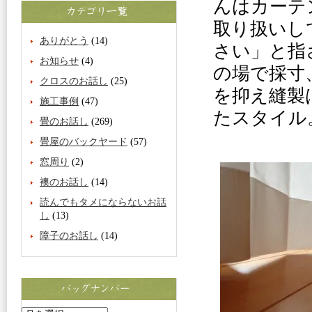
んはカーテ
取り扱いし
ありがとう
(14)
さい」と指
お知らせ
(4)
の場で採寸
クロスのお話し
(25)
を抑え縫製
施工事例
(47)
たスタイル
畳のお話し
(269)
畳屋のバックヤード
(57)
窓周り
(2)
襖のお話し
(14)
読んでもタメにならないお話
し
(13)
障子のお話し
(14)