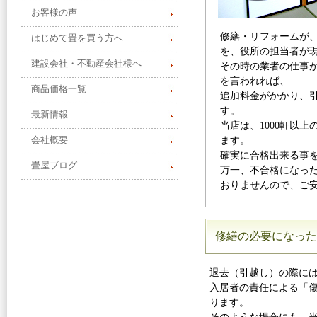
お客様の声
修繕・リフォームが
はじめて畳を買う方へ
を、役所の担当者が
建設会社・不動産会社様へ
その時の業者の仕事
を言われれば、
商品価格一覧
追加料金がかかり、
す。
最新情報
当店は、1000軒以
会社概要
ます。
確実に合格出来る事
畳屋ブログ
万一、不合格になっ
おりませんので、ご
修繕の必要になった
退去（引越し）の際に
入居者の責任による「
ります。