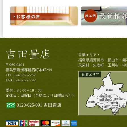
営業エリア：
福島県須賀川市・郡山市・鏡
〒969-0401
天栄村・矢吹町・玉川村・中
福島県岩瀬郡鏡石町本町255
TEL:0248-62-2257
FAX:0248-62-7792
受付：8：00～19：00
定休日：日曜日（予約により日曜日も可）
0120-625-091
吉田畳店