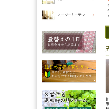
普
用
和