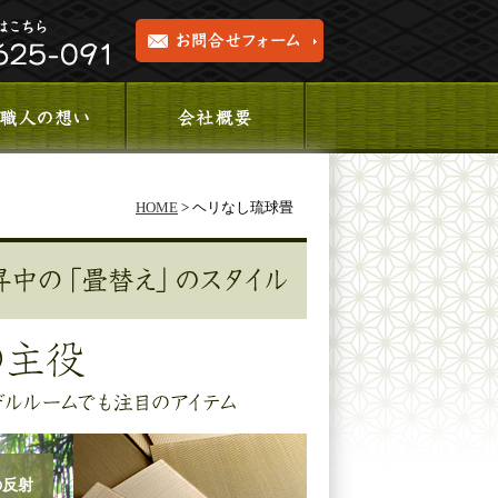
HOME
> ヘリなし琉球畳
の反射