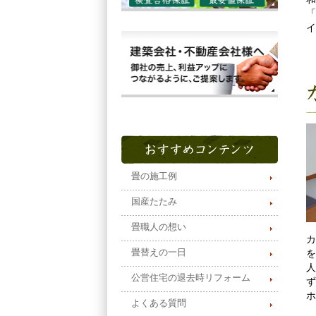
「
イ
畳の施工例
国産たたみ
畳職人の想い
カ
畳替えの一日
を
人
公営住宅の退去時リフォーム
ず
ホ
よくある質問