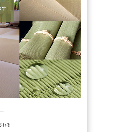
ます
される