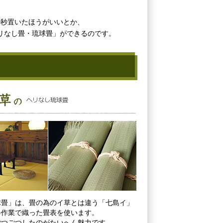
0秒置いたほうがいいとか、
リなし畳・琉球畳」ができるのです。
球畳」は、畳の為のイ草とは違う「七島イ」
手作業で織った畳表を使います。
ごつごつしたのがたいへん魅力です。