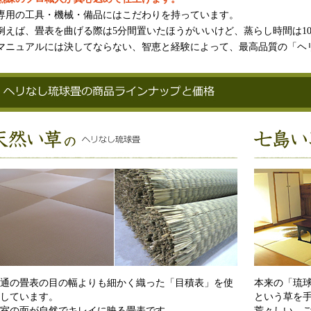
専用の工具・機械・備品にはこだわりを持っています。
例えば、畳表を曲げる際は5分間置いたほうがいいけど、蒸らし時間は1
マニュアルには決してならない、智恵と経験によって、最高品質の「ヘ
通の畳表の目の幅よりも細かく織った「目積表」を使
本来の「琉
しています。
という草を
室の面が自然でキレイに映る畳表です。
荒々しい、