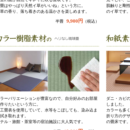
畳はやっぱり天然イ草がいいね」という方に。
肌触りと剛
草の香り、落ち着きのある温かさを楽しめます。
のイ草です
9,900円
半畳
（税込）
ラーバリエーションが豊富なので、自分好みのお部屋
ダニ・カビ
作りたいという方に。
しました。
工畳表を使用していて、水等をこぼしても、染み込ま
カラーも多
拭き取れます。
折り方のデ
テル・旅館・茶室等の宿泊施設に大人気です。
の畳床です