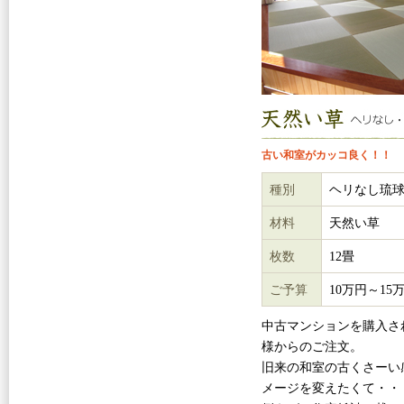
古い和室がカッコ良く！！
種別
ヘリなし琉
材料
天然い草
枚数
12畳
ご予算
10万円～15
中古マンションを購入さ
様からのご注文。
旧来の和室の古くさーい
メージを変えたくて・・