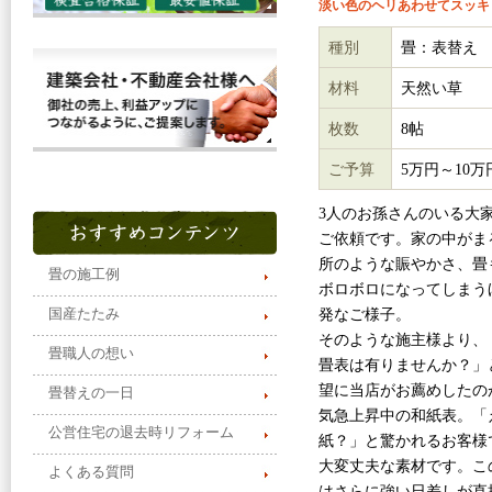
淡い色のヘリあわせてスッキ
種別
畳：表替え
材料
天然い草
枚数
8帖
ご予算
5万円～10万
3人のお孫さんのいる大
ご依頼です。家の中がま
所のような賑やかさ、畳
畳の施工例
ボロボロになってしまう
国産たたみ
発なご様子。
そのような施主様より、
畳職人の想い
畳表は有りませんか？」
望に当店がお薦めしたの
畳替えの一日
気急上昇中の和紙表。「
公営住宅の退去時リフォーム
紙？」と驚かれるお客様
大変丈夫な素材です。こ
よくある質問
はさらに強い日差しが直