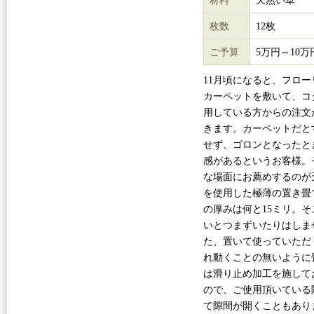
材料
天然い草
枚数
12枚
ご予算
5万円～10万
11月頃になると、フロー
カーペットを敷いて、コ
用している方からの注文
きます。カーペットだと
せず、ゴロンとなったと
感があるというお客様。
な場面にお薦めするのが
を使用した極薄の置き畳
の厚みは何と15ミリ。そ
いとつまずいたりはしま
た、置いて使っていただ
れ動くことの無いように
は滑り止め加工を施して
ので、ご使用頂いている
て隙間が開くこともあり