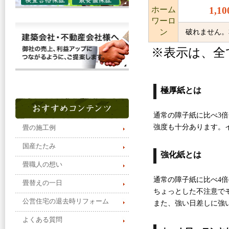
ホーム
1,1
ワーロ
ン
破れません。
※表示は、全
極厚紙とは
通常の障子紙に比べ3
強度も十分あります。
畳の施工例
国産たたみ
強化紙とは
畳職人の想い
通常の障子紙に比べ4
畳替えの一日
ちょっとした不注意で
公営住宅の退去時リフォーム
また、強い日差しに強
よくある質問