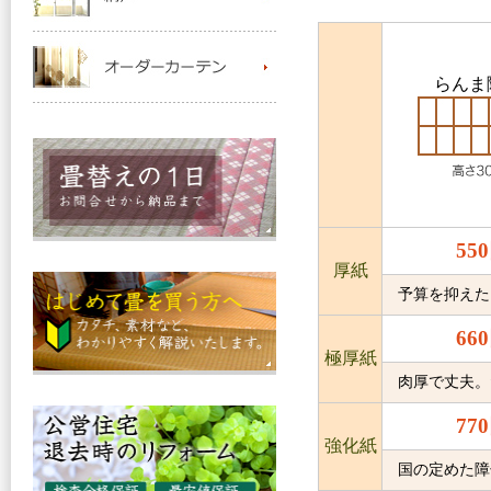
らんま
55
厚紙
予算を抑えた
66
極厚紙
肉厚で丈夫。
77
強化紙
国の定めた障