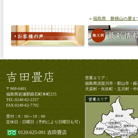
«
福島県 磐梯山の麓ま
営業エリア：
福島県須賀川市・郡山市・鏡
〒969-0401
天栄村・矢吹町・玉川村・中
福島県岩瀬郡鏡石町本町255
TEL:0248-62-2257
FAX:0248-62-7792
受付：8：00～19：00
定休日：日曜日（予約により日曜日も可）
0120-625-091
吉田畳店