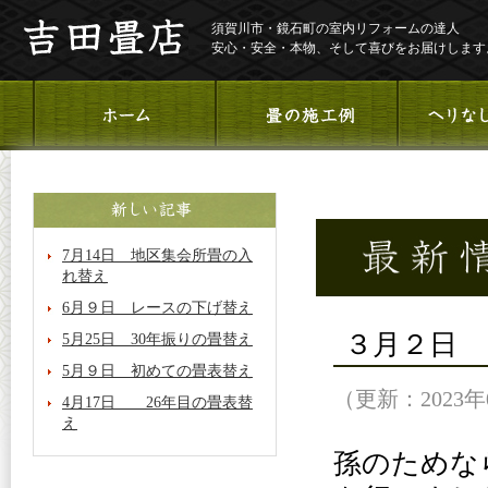
須賀川市・鏡石町の室内リフォームの達人
安心・安全・本物、そして喜びをお届けします
7月14日 地区集会所畳の入
れ替え
6月９日 レースの下げ替え
３月２日
5月25日 30年振りの畳替え
5月９日 初めての畳表替え
（更新：2023年
4月17日 26年目の畳表替
え
孫のためな