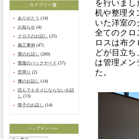
を行いまし
机や整理タ
ありがとう
(14)
いた洋室の
お知らせ
(4)
全てのクロ
クロスのお話し
(25)
ロスは布ク
施工事例
(47)
どが目立ち
畳のお話し
(269)
は管理メン
畳屋のバックヤード
(57)
た。
窓周り
(2)
襖のお話し
(14)
読んでもタメにならないお話
し
(13)
障子のお話し
(14)