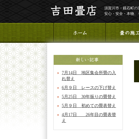
須賀川市・鏡石町の
安心・安全・本物、
7月14日 地区集会所畳の入
れ替え
6月９日 レースの下げ替え
5月25日 30年振りの畳替え
5月９日 初めての畳表替え
4月17日 26年目の畳表替
え