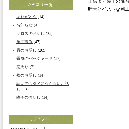
主様より障子の張
晴天とベストな施
ありがとう
(14)
お知らせ
(4)
クロスのお話し
(25)
施工事例
(47)
畳のお話し
(269)
畳屋のバックヤード
(57)
窓周り
(2)
襖のお話し
(14)
読んでもタメにならないお話
し
(13)
障子のお話し
(14)