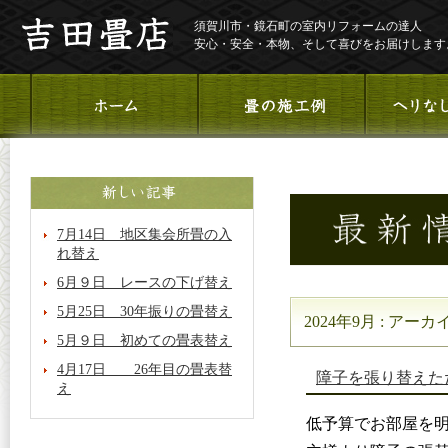
須賀川市・鏡石町の室内リフォームの達人
安心・安全・本物、そして喜びをお届けします
7月14日 地区集会所畳の入
れ替え
6月９日 レースの下げ替え
5月25日 30年振りの畳替え
2024年9月 : アーカ
5月９日 初めての畳表替え
4月17日 26年目の畳表替
障子を張り替えた
え
低予算でお部屋を