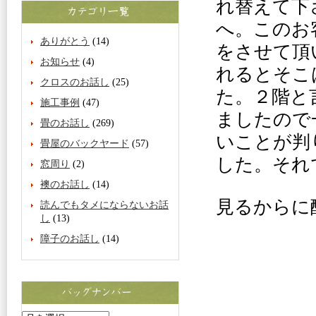
れ替えて下
へ。このお
ありがとう
(14)
をさせて頂
お知らせ
(4)
れるとそこ
クロスのお話し
(25)
た。２階と
施工事例
(47)
ましたので
畳のお話し
(269)
いことが判
畳屋のバックヤード
(57)
した。それ
窓周り
(2)
襖のお話し
(14)
見るからに
読んでもタメにならないお話
し
(13)
障子のお話し
(14)