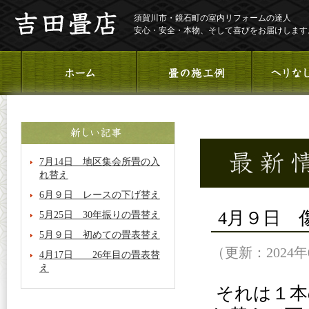
須賀川市・鏡石町の室内リフォームの達人
安心・安全・本物、そして喜びをお届けします
7月14日 地区集会所畳の入
れ替え
6月９日 レースの下げ替え
4月９日 
5月25日 30年振りの畳替え
5月９日 初めての畳表替え
（更新：2024年
4月17日 26年目の畳表替
え
それは１本