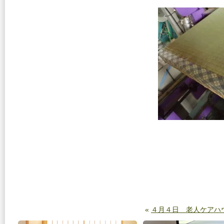
«
４月４日 老人ケアハ