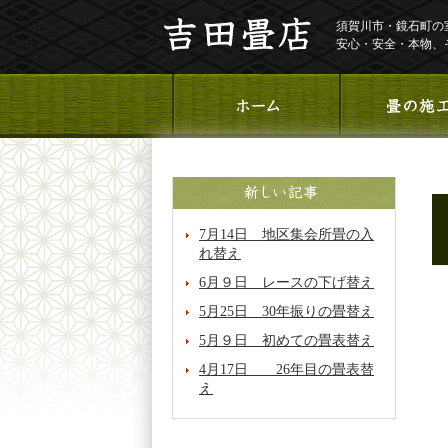
須賀川市・鏡石町の
安心・安全・本物、
7月14日 地区集会所畳の入
れ替え
6月９日 レースの下げ替え
5月25日 30年振りの畳替え
5月９日 初めての畳表替え
4月17日 26年目の畳表替
え