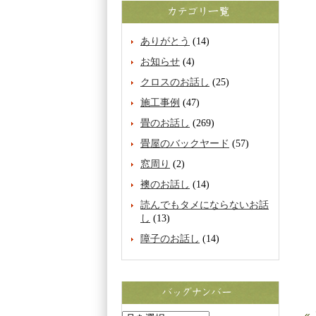
ありがとう
(14)
お知らせ
(4)
クロスのお話し
(25)
施工事例
(47)
畳のお話し
(269)
畳屋のバックヤード
(57)
窓周り
(2)
襖のお話し
(14)
読んでもタメにならないお話
し
(13)
障子のお話し
(14)
«