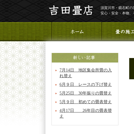
須賀川市・鏡石町の
安心・安全・本物、
7月14日 地区集会所畳の入
れ替え
6月９日 レースの下げ替え
5月25日 30年振りの畳替え
5月９日 初めての畳表替え
4月17日 26年目の畳表替
え