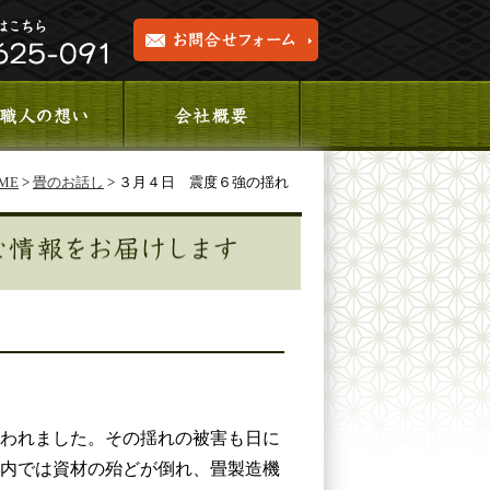
ME
>
畳のお話し
> ３月４日 震度６強の揺れ
われました。その揺れの被害も日に
内では資材の殆どが倒れ、畳製造機