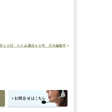
月１０日 たたみ通信４０号 只今編集中
»