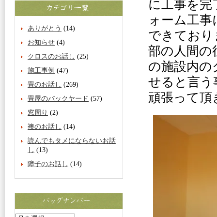
に工事を完
ォーム工事
ありがとう
(14)
できており
お知らせ
(4)
部の人間の
クロスのお話し
(25)
の施設内の
施工事例
(47)
せると言う
畳のお話し
(269)
頑張って頂
畳屋のバックヤード
(57)
窓周り
(2)
襖のお話し
(14)
読んでもタメにならないお話
し
(13)
障子のお話し
(14)