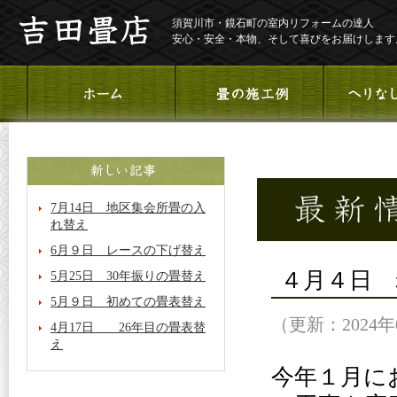
須賀川市・鏡石町の室内リフォームの達人
安心・安全・本物、そして喜びをお届けします
7月14日 地区集会所畳の入
れ替え
6月９日 レースの下げ替え
４月４日
5月25日 30年振りの畳替え
5月９日 初めての畳表替え
（更新：2024年
4月17日 26年目の畳表替
え
今年１月に