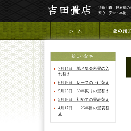
須賀川市・鏡石町の
安心・安全・本物、
7月14日 地区集会所畳の入
れ替え
6月９日 レースの下げ替え
5月25日 30年振りの畳替え
5月９日 初めての畳表替え
4月17日 26年目の畳表替
え