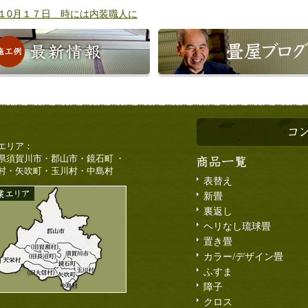
１0月１７日 時には内装職人に
エリア：
県須賀川市・郡山市・鏡石町 ・
村・矢吹町・玉川村・中島村
表替え
新畳
裏返し
ヘリなし琉球畳
置き畳
カラー/デザイン畳
ふすま
障子
クロス