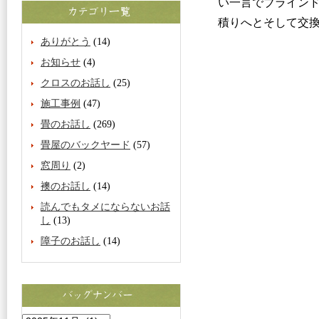
い一言でブライン
積りへとそして交
ありがとう
(14)
お知らせ
(4)
クロスのお話し
(25)
施工事例
(47)
畳のお話し
(269)
畳屋のバックヤード
(57)
窓周り
(2)
襖のお話し
(14)
読んでもタメにならないお話
し
(13)
障子のお話し
(14)