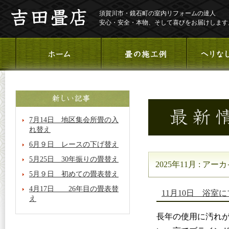
須賀川市・鏡石町の室内リフォームの達人
安心・安全・本物、そして喜びをお届けします
7月14日 地区集会所畳の入
れ替え
6月９日 レースの下げ替え
5月25日 30年振りの畳替え
2025年11月 : アー
5月９日 初めての畳表替え
4月17日 26年目の畳表替
11月10日 浴室
え
長年の使用に汚れ